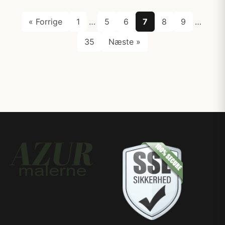
« Forrige
1
…
5
6
7
8
9
…
35
Næste »