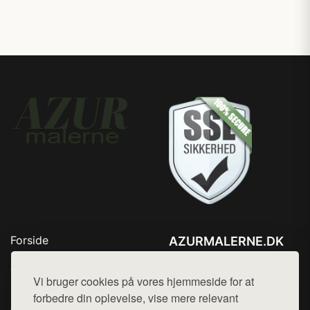
Forside
AZURMALERNE.DK
Produkter
Tlf. 78768672
Top Rabatter
Vi bruger cookies på vores hjemmeside for at
Mail:
hej@want.dk
Blog
forbedre din oplevelse, vise mere relevant
Jotun maling