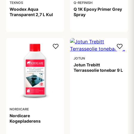
TEKNOS
Q-REFINISH
Woodex Aqua
Q 1K Epoxy Primer Grey
Transparent 2,7 L Kul
Spray
499,00 kr
115,00 kr
JOTUN
Jotun Trebitt
Terrasseolie tonebar 9 L
1.695,00 kr
NORDICARE
Nordicare
Kogepladerens
49,00 kr