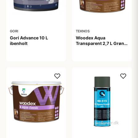
GORI
TEKNOS
Gori Advance 10 L
Woodex Aqua
ibenholt
Transparent 2,7 L Grøn
Umbra
1.199,00 kr
499,00 kr