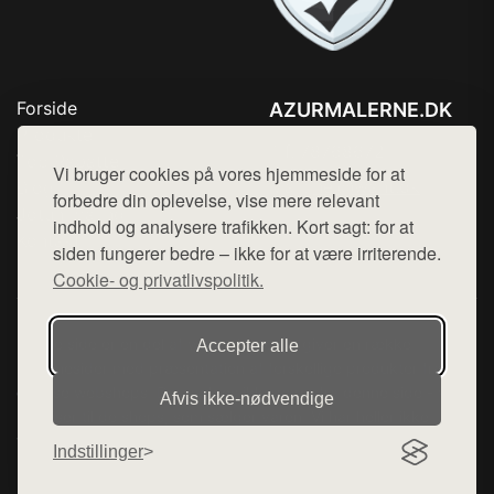
Forside
AZURMALERNE.DK
Produkter
Tlf. 78768672
Top Rabatter
Vi bruger cookies på vores hjemmeside for at
Mail:
hej@want.dk
Blog
forbedre din oplevelse, vise mere relevant
Jotun maling
indhold og analysere trafikken. Kort sagt: for at
Cookie- og privatlivspolitik
Kontakt
siden fungerer bedre – ikke for at være irriterende.
Cookie- og privatlivspolitik.
Denne side er en del af want.dk, der udgiver en række
Accepter alle
hjemmesider med præsentation af forskellige produkter fra
diverse webshops. Der sælges ikke varer fra denne side - vi
Afvis ikke‑nødvendige
henviser til de shops, som sælger varen. Vi har heller ikke
varerne på lager.
Indstillinger
© 2026 azurmalerne.dk. Alle rettigheder forbeholdes.