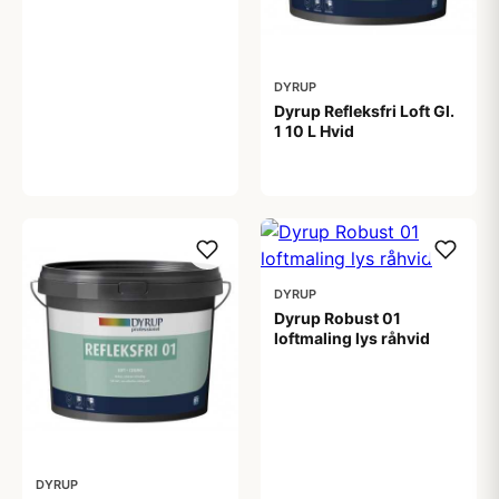
DYRUP
Dyrup Refleksfri Loft Gl.
1 10 L Hvid
450,00 kr
DYRUP
Dyrup Robust 01
loftmaling lys råhvid
599,00 kr
DYRUP