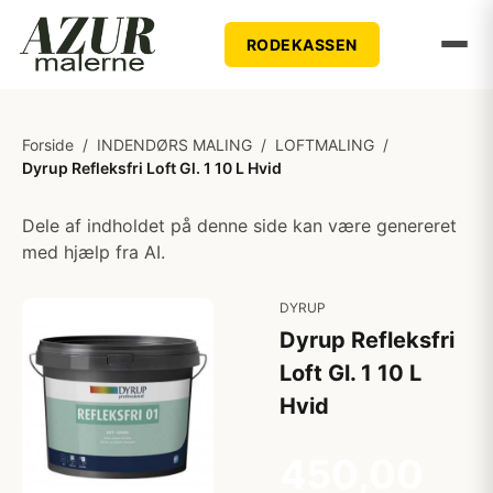
RODEKASSEN
Forside
/
INDENDØRS MALING
/
LOFTMALING
/
Dyrup Refleksfri Loft Gl. 1 10 L Hvid
Dele af indholdet på denne side kan være genereret
med hjælp fra AI.
DYRUP
Dyrup Refleksfri
Loft Gl. 1 10 L
Hvid
450,00