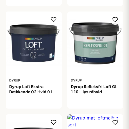
DYRUP
DYRUP
Dyrup Loft Ekstra
Dyrup Refleksfri Loft Gl.
Dækkende 02 Hvid 9 L
1 10 L lys råhvid
559,00 kr
450,00 kr