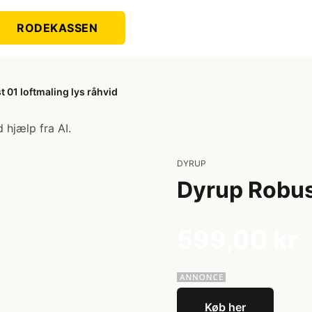
RODEKASSEN
 01 loftmaling lys råhvid
 hjælp fra AI.
DYRUP
Dyrup Robust
599,00 kr
Køb her