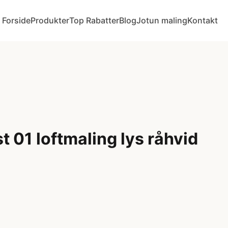
Forside
Produkter
Top Rabatter
Blog
Jotun maling
Kontakt
 01 loftmaling lys råhvid