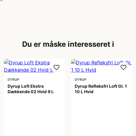
Du er måske interesseret i
DYRUP
DYRUP
Dyrup Loft Ekstra
Dyrup Refleksfri Loft Gl. 1
Dækkende 02 Hvid 9 L
10 L Hvid
559,00 kr
450,00 kr