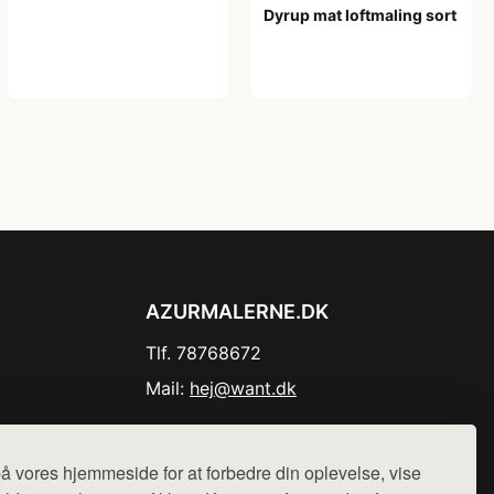
Dyrup mat loftmaling sort
482,00 kr
AZURMALERNE.DK
Tlf. 78768672
Mail:
hej@want.dk
Cookie- og privatlivspolitik
å vores hjemmeside for at forbedre din oplevelse, vise