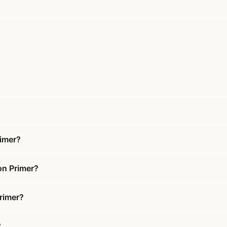
rimer?
on Primer?
Primer?
?