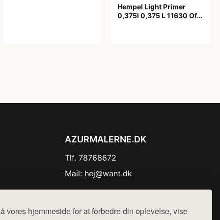
Hempel Light Primer
0,375l 0,375 L 11630 Off
White
99,00 kr
AZURMALERNE.DK
Tlf. 78768672
Mail:
hej@want.dk
Cookie- og privatlivspolitik
å vores hjemmeside for at forbedre din oplevelse, vise