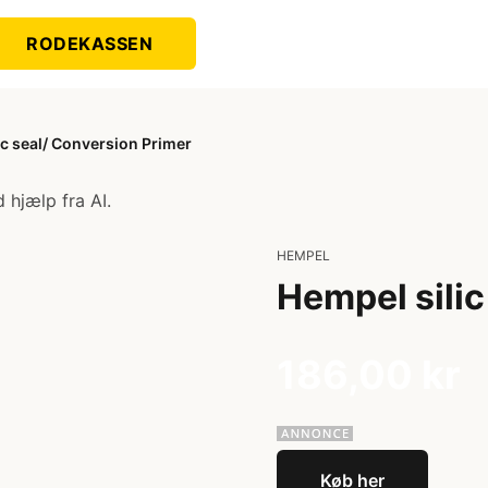
RODEKASSEN
ic seal/ Conversion Primer
 hjælp fra AI.
HEMPEL
Hempel silic
186,00 kr
Køb her