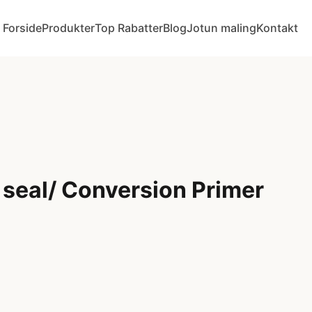
Forside
Produkter
Top Rabatter
Blog
Jotun maling
Kontakt
 seal/ Conversion Primer