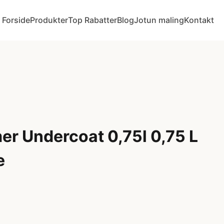
Forside
Produkter
Top Rabatter
Blog
Jotun maling
Kontakt
er Undercoat 0,75l 0,75 L
e