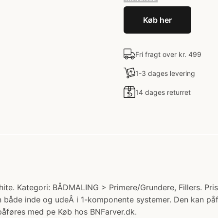
Køb her
Fri fragt over kr. 499
1-3 dages levering
14 dages returret
ite. Kategori: BÅDMALING > Primere/Grundere, Fillers. P
 både inde og udeÂ i 1-komponente systemer. Den kan påfør
påføres med pe Køb hos BNFarver.dk.