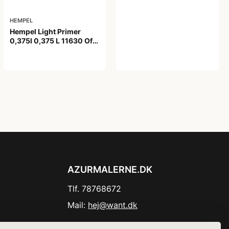
HEMPEL
Hempel Light Primer
0,375l 0,375 L 11630 Off
White
99,00 kr
AZURMALERNE.DK
Tlf. 78768672
Mail:
hej@want.dk
Cookie- og privatlivspolitik