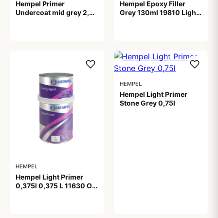
Hempel Primer
Hempel Epoxy Filler
Undercoat mid grey 2,5l
Grey 130ml 19810 Light
2,5 L 11480 Mid Grey
Grey 130 ml.
719,00 kr
199,00 kr
HEMPEL
Hempel Light Primer
Stone Grey 0,75l
299,00 kr
HEMPEL
Hempel Light Primer
0,375l 0,375 L 11630 Off
White
99,00 kr