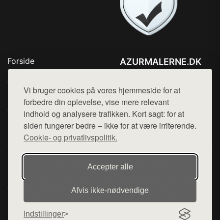
Forside
AZURMALERNE.DK
Produkter
Tlf. 78768672
Top Rabatter
Vi bruger cookies på vores hjemmeside for at
Mail:
hej@want.dk
Blog
forbedre din oplevelse, vise mere relevant
Jotun maling
indhold og analysere trafikken. Kort sagt: for at
Cookie- og privatlivspolitik
Kontakt
siden fungerer bedre – ikke for at være irriterende.
Cookie- og privatlivspolitik.
Denne side er en del af want.dk, der udgiver en række
Accepter alle
hjemmesider med præsentation af forskellige produkter fra
diverse webshops. Der sælges ikke varer fra denne side - vi
Afvis ikke‑nødvendige
henviser til de shops, som sælger varen. Vi har heller ikke
varerne på lager.
Indstillinger