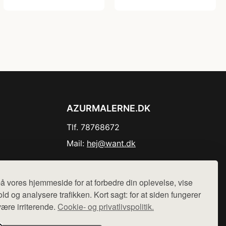
AZURMALERNE.DK
Tlf. 78768672
Mail:
hej@want.dk
Cookie- og privatlivspolitik
å vores hjemmeside for at forbedre din oplevelse, vise
ld og analysere trafikken. Kort sagt: for at siden fungerer
være irriterende.
Cookie- og privatlivspolitik.
r sælges ikke varer fra denne side - vi henviser til de shops,