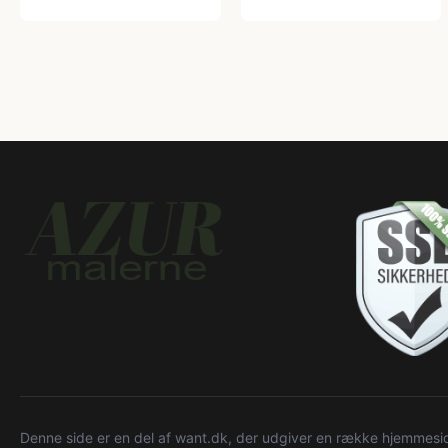
Denne side er en del af want.dk, der udgiver en række hjemmeside