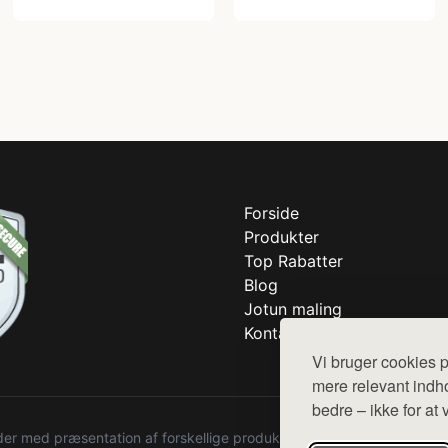
Forside
Produkter
Top Rabatter
Blog
Jotun maling
Kontakt
Vi bruger cookies p
mere relevant indho
bedre – ikke for at 
r med præsentation af forskellige produkter fra diverse webshops. De