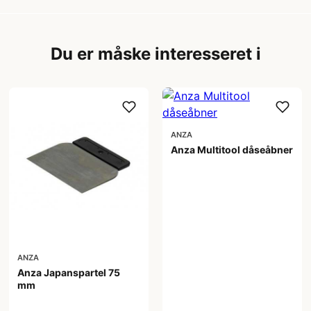
Du er måske interesseret i
ANZA
Anza Multitool dåseåbner
45,00 kr
ANZA
Anza Japanspartel 75
mm
17,00 kr