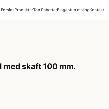
Forside
Produkter
Top Rabatter
Blog
Jotun maling
Kontakt
l med skaft 100 mm.