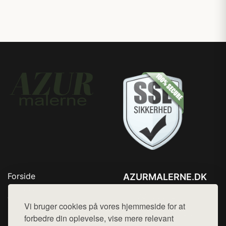
Forside
AZURMALERNE.DK
Produkter
Tlf. 78768672
Top Rabatter
Vi bruger cookies på vores hjemmeside for at
Mail:
hej@want.dk
Blog
forbedre din oplevelse, vise mere relevant
Jotun maling