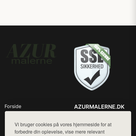
Forside
AZURMALERNE.DK
Produkter
Tlf. 78768672
Top Rabatter
Vi bruger cookies på vores hjemmeside for at
Mail:
hej@want.dk
Blog
forbedre din oplevelse, vise mere relevant
Jotun maling