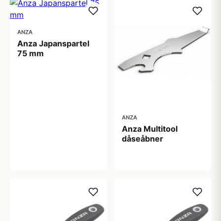
ANZA
Anza Japanspartel
75 mm
17,00 kr
ANZA
Anza Multitool
dåseåbner
45,00 kr