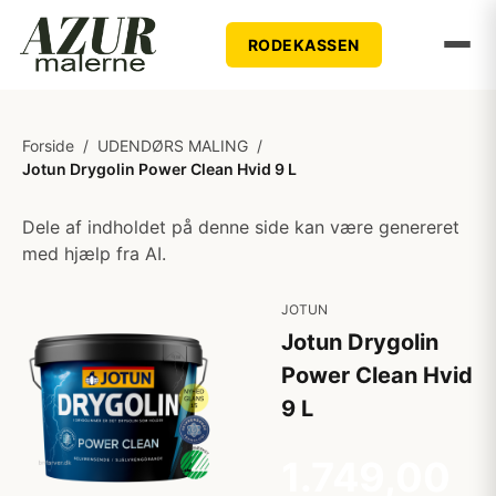
RODEKASSEN
Forside
/
UDENDØRS MALING
/
Jotun Drygolin Power Clean Hvid 9 L
Dele af indholdet på denne side kan være genereret
med hjælp fra AI.
JOTUN
Jotun Drygolin
Power Clean Hvid
9 L
1.749,00