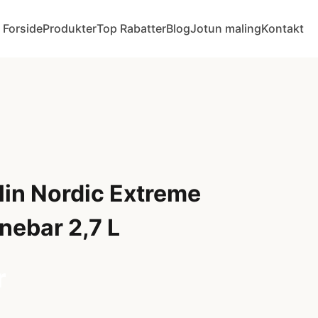
Forside
Produkter
Top Rabatter
Blog
Jotun maling
Kontakt
lin Nordic Extreme
nebar 2,7 L
r