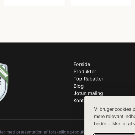
Forside
Produkter
Top Rabatter
Blog
Jotun maling
Kontakt
Vi bruger cookies p
mere relevant indho
bedre – ikke for at 
r med præsentation af forskellige produkter fra diverse webshops. De