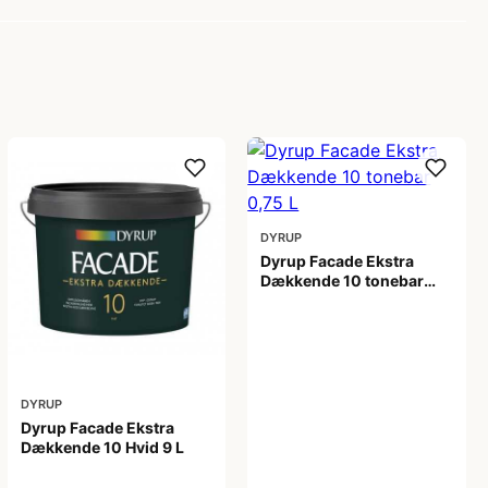
DYRUP
Dyrup Facade Ekstra
Dækkende 10 tonebar
0,75 L
209,00 kr
DYRUP
Dyrup Facade Ekstra
Dækkende 10 Hvid 9 L
1.049,00 kr