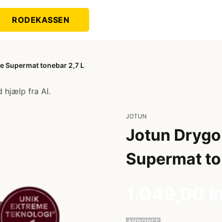
RODEKASSEN
e Supermat tonebar 2,7 L
 hjælp fra AI.
JOTUN
Jotun Drygo
Supermat to
1.049,00 k