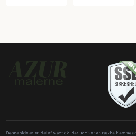
Denne side er en del af want.dk, der udgiver en række hjemmeside