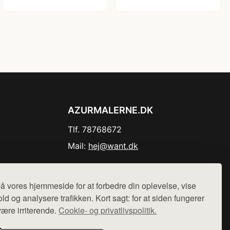
AZURMALERNE.DK
Tlf. 78768672
Mail:
hej@want.dk
Cookie- og privatlivspolitik
å vores hjemmeside for at forbedre din oplevelse, vise
ld og analysere trafikken. Kort sagt: for at siden fungerer
være irriterende.
Cookie- og privatlivspolitik.
r sælges ikke varer fra denne side - vi henviser til de shops,