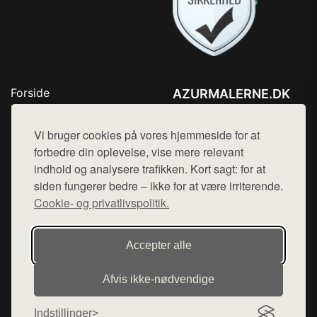
Forside
AZURMALERNE.DK
Produkter
Tlf. 78768672
Top Rabatter
Vi bruger cookies på vores hjemmeside for at
Mail:
hej@want.dk
Blog
forbedre din oplevelse, vise mere relevant
Jotun maling
indhold og analysere trafikken. Kort sagt: for at
Cookie- og privatlivspolitik
Kontakt
siden fungerer bedre – ikke for at være irriterende.
Cookie- og privatlivspolitik.
Denne side er en del af want.dk, der udgiver en række
Accepter alle
hjemmesider med præsentation af forskellige produkter fra
diverse webshops. Der sælges ikke varer fra denne side - vi
Afvis ikke‑nødvendige
henviser til de shops, som sælger varen. Vi har heller ikke
varerne på lager.
Indstillinger