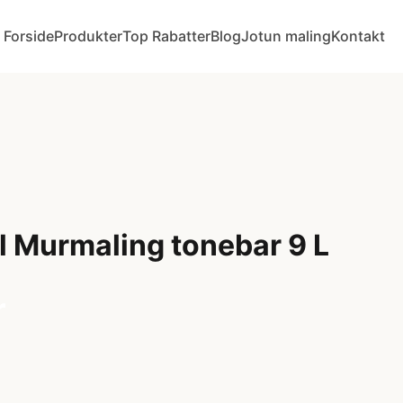
Forside
Produkter
Top Rabatter
Blog
Jotun maling
Kontakt
 Murmaling tonebar 9 L
r