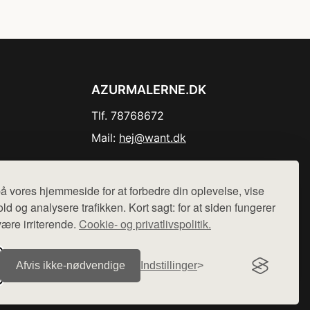
AZURMALERNE.DK
Tlf. 78768672
Mail:
hej@want.dk
Cookie- og privatlivspolitik
å vores hjemmeside for at forbedre din oplevelse, vise
ld og analysere trafikken. Kort sagt: for at siden fungerer
være irriterende.
Cookie- og privatlivspolitik.
r sælges ikke varer fra denne side - vi henviser til de shops,
Afvis ikke‑nødvendige
Indstillinger