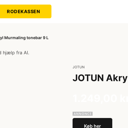
RODEKASSEN
l Murmaling tonebar 9 L
 hjælp fra AI.
JOTUN
JOTUN Akryl
1.249,00 k
Køb her