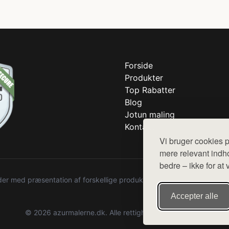
Forside
Produkter
Top Rabatter
Blog
Jotun maling
Kontakt
Vi bruger cookies p
mere relevant indho
bedre – ikke for at 
r med præsentation af forskellige produkter fra diverse webshops. De
Accepter alle
© 2026 azurmalerne.dk. Alle rettigheder forbeholdes.