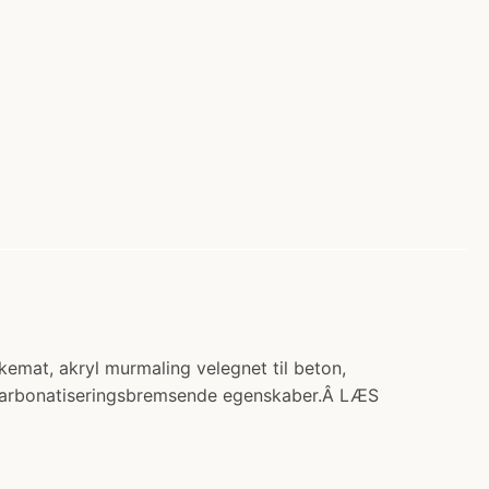
at, akryl murmaling velegnet til beton,
e karbonatiseringsbremsende egenskaber.Â LÆS