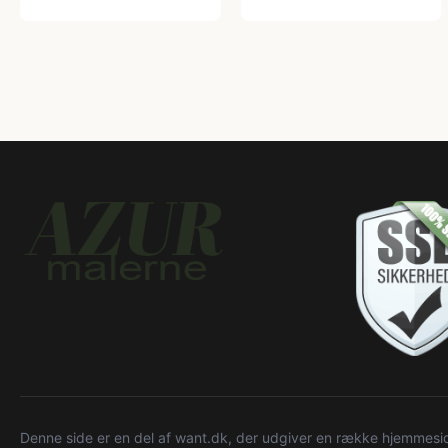
Denne side er en del af want.dk, der udgiver en række hjemmeside