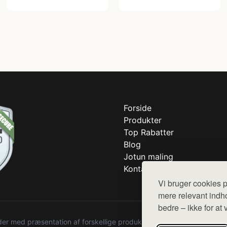
Forside
Produkter
Top Rabatter
Blog
Jotun maling
Kontakt
Vi bruger cookies p
mere relevant indho
bedre – ikke for at 
r med præsentation af forskellige produkter fra diverse webshops. De