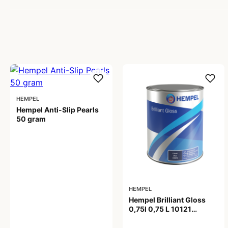
HEMPEL
Hempel Anti-Slip Pearls
50 gram
89,00 kr
HEMPEL
Hempel Brilliant Gloss
0,75l 0,75 L 10121
Matterhorn White
538,00 kr