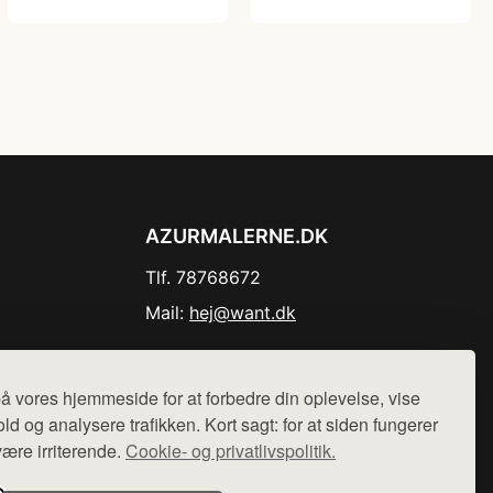
AZURMALERNE.DK
Tlf. 78768672
Mail:
hej@want.dk
Cookie- og privatlivspolitik
å vores hjemmeside for at forbedre din oplevelse, vise
ld og analysere trafikken. Kort sagt: for at siden fungerer
være irriterende.
Cookie- og privatlivspolitik.
r sælges ikke varer fra denne side - vi henviser til de shops,