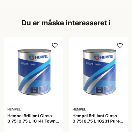
Du er måske interesseret i
HEMPEL
HEMPEL
Hempel Brilliant Gloss
Hempel Brilliant Gloss
0,75l 0,75 L 10141 Town
0,75l 0,75 L 10231 Pure
Grey
White
538,00 kr
538,00 kr