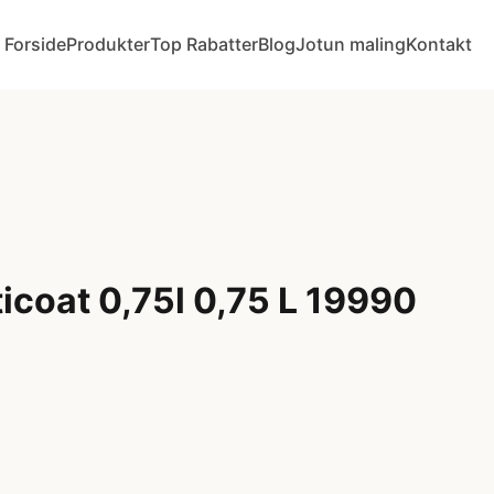
Forside
Produkter
Top Rabatter
Blog
Jotun maling
Kontakt
icoat 0,75l 0,75 L 19990