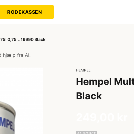
RODEKASSEN
75l 0,75 L 19990 Black
 hjælp fra AI.
HEMPEL
Hempel Mult
Black
249,00 kr