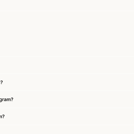
m?
 gram?
am?