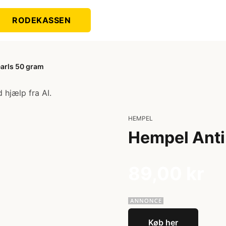
RODEKASSEN
earls 50 gram
 hjælp fra AI.
HEMPEL
Hempel Anti
89,00 kr
Køb her