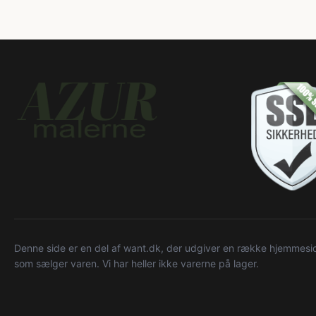
Denne side er en del af want.dk, der udgiver en række hjemmeside
som sælger varen. Vi har heller ikke varerne på lager.