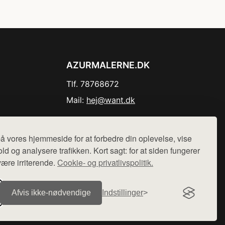
AZURMALERNE.DK
Tlf. 78768672
Mail:
hej@want.dk
Cookie- og privatlivspolitik
å vores hjemmeside for at forbedre din oplevelse, vise
ld og analysere trafikken. Kort sagt: for at siden fungerer
være irriterende.
Cookie- og privatlivspolitik.
r sælges ikke varer fra denne side - vi henviser til de shops,
Afvis ikke‑nødvendige
Indstillinger