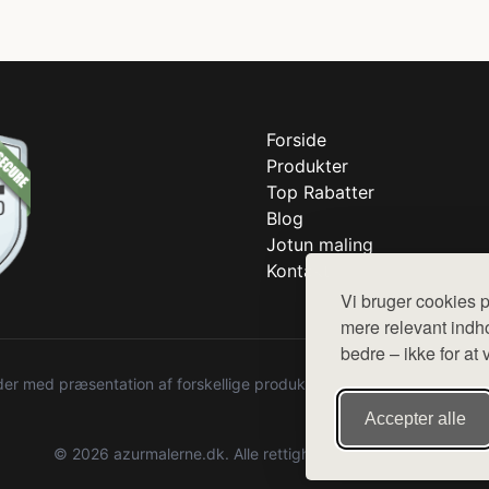
Forside
Produkter
Top Rabatter
Blog
Jotun maling
Kontakt
Vi bruger cookies p
mere relevant indho
bedre – ikke for at 
r med præsentation af forskellige produkter fra diverse webshops. De
Accepter alle
© 2026 azurmalerne.dk. Alle rettigheder forbeholdes.