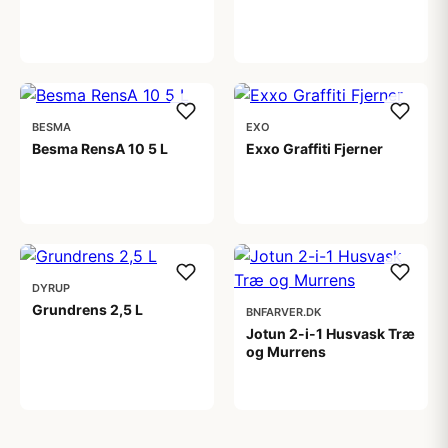
66,00 kr
545,00 kr
BESMA
EXO
Besma RensA 10 5 L
Exxo Graffiti Fjerner
299,00 kr
196,00 kr
DYRUP
Grundrens 2,5 L
BNFARVER.DK
Jotun 2-i-1 Husvask Træ
og Murrens
119,00 kr
79,00 kr