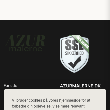
Forside
AZURMALERNE.DK
Produkter
Tlf. 78768672
Top Rabatter
Vi bruger cookies på vores hjemmeside for at
Mail:
hej@want.dk
Blog
forbedre din oplevelse, vise mere relevant
Jotun maling