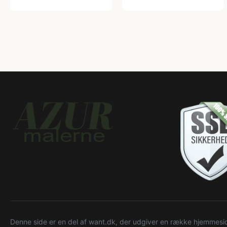
Denne side er en del af want.dk, der udgiver en række hjemmeside