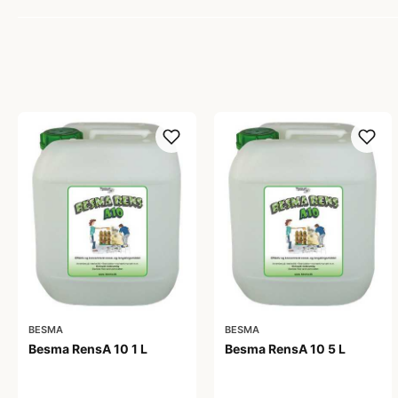
BESMA
BESMA
Besma RensA 10 1 L
Besma RensA 10 5 L
66,00 kr
299,00 kr