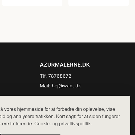
AZURMALERNE.DK
Tlf. 78768672
Mail:
hej@want.dk
Cookie- og privatlivspolitik
å vores hjemmeside for at forbedre din oplevelse, vise
ld og analysere trafikken. Kort sagt: for at siden fungerer
være irriterende.
Cookie- og privatlivspolitik.
r sælges ikke varer fra denne side - vi henviser til de shops,