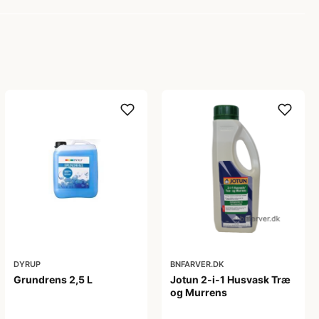
DYRUP
BNFARVER.DK
Grundrens 2,5 L
Jotun 2-i-1 Husvask Træ
og Murrens
119,00 kr
79,00 kr