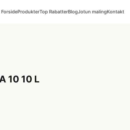
Forside
Produkter
Top Rabatter
Blog
Jotun maling
Kontakt
 10 10 L