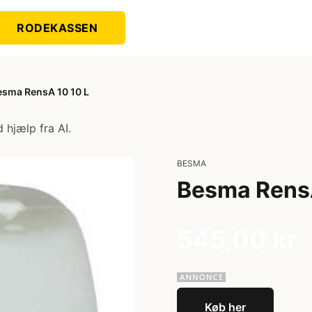
RODEKASSEN
esma RensA 10 10 L
 hjælp fra AI.
BESMA
Besma RensA
545,00 kr
Køb her