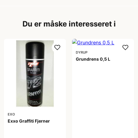
Du er måske interesseret i
DYRUP
Grundrens 0,5 L
54,95 kr
EXO
Exxo Graffiti Fjerner
196,00 kr