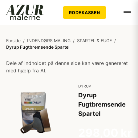
RODEKASSEN
Forside
/
INDENDØRS MALING
/
SPARTEL & FUGE
/
Dyrup Fugtbremsende Spartel
Dele af indholdet på denne side kan være genereret
med hjælp fra AI.
DYRUP
Dyrup
Fugtbremsende
Spartel
298,00 kr