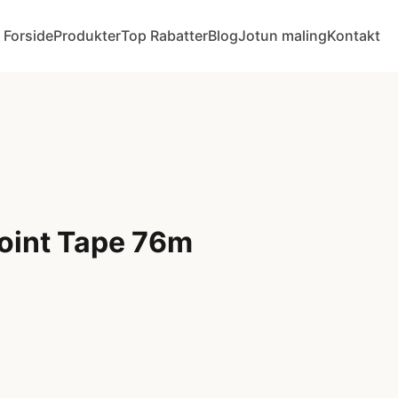
Forside
Produkter
Top Rabatter
Blog
Jotun maling
Kontakt
oint Tape 76m