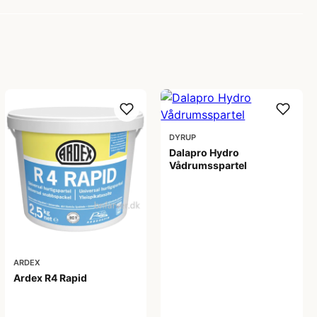
DYRUP
Dalapro Hydro
Vådrumsspartel
369,00 kr
ARDEX
Ardex R4 Rapid
208,00 kr