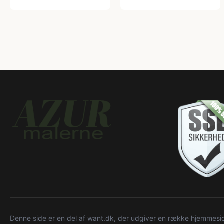
Denne side er en del af want.dk, der udgiver en række hjemmeside