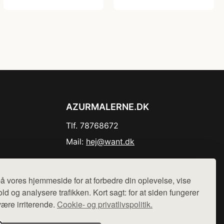
AZURMALERNE.DK
Tlf. 78768672
Mail:
hej@want.dk
Cookie- og privatlivspolitik
å vores hjemmeside for at forbedre din oplevelse, vise
ld og analysere trafikken. Kort sagt: for at siden fungerer
være irriterende.
Cookie- og privatlivspolitik.
r sælges ikke varer fra denne side - vi henviser til de shops,