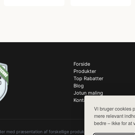
Forside
Produkter
Top Rabatter
Blog
Jotun maling
Kontakt
Vi bruger cookies p
mere relevant indho
bedre – ikke for at 
r med præsentation af forskellige produkter fra diverse webshops. De