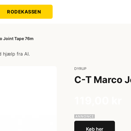
RODEKASSEN
o Joint Tape 76m
 hjælp fra AI.
DYRUP
C-T Marco J
119,00 kr
Køb her