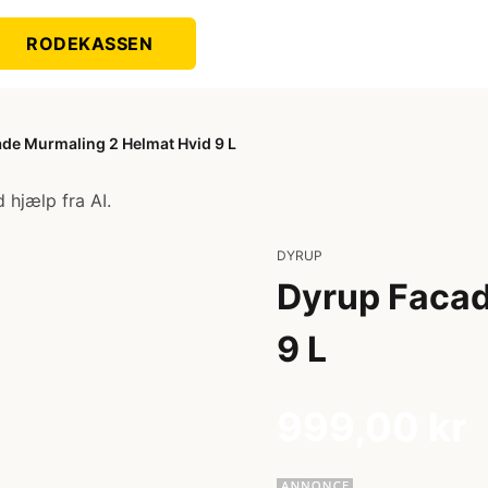
RODEKASSEN
de Murmaling 2 Helmat Hvid 9 L
 hjælp fra AI.
DYRUP
Dyrup Facad
9 L
999,00 kr