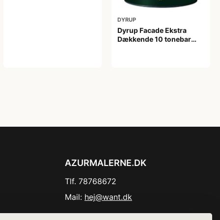
DYRUP
Dyrup Facade Ekstra
Dækkende 10 tonebar
0,75 L
209,00 kr
AZURMALERNE.DK
Tlf. 78768672
Mail:
hej@want.dk
Cookie- og privatlivspolitik