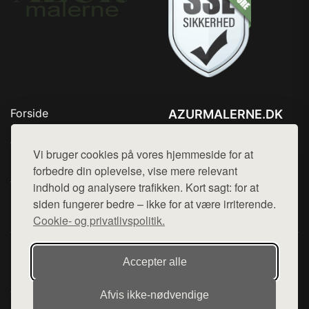
Forside
AZURMALERNE.DK
Produkter
Tlf. 78768672
Top Rabatter
Vi bruger cookies på vores hjemmeside for at
Mail:
hej@want.dk
Blog
forbedre din oplevelse, vise mere relevant
Jotun maling
indhold og analysere trafikken. Kort sagt: for at
Cookie- og privatlivspolitik
Kontakt
siden fungerer bedre – ikke for at være irriterende.
Cookie- og privatlivspolitik.
Denne side er en del af want.dk, der udgiver en række
Accepter alle
hjemmesider med præsentation af forskellige produkter fra
diverse webshops. Der sælges ikke varer fra denne side - vi
Afvis ikke‑nødvendige
henviser til de shops, som sælger varen. Vi har heller ikke