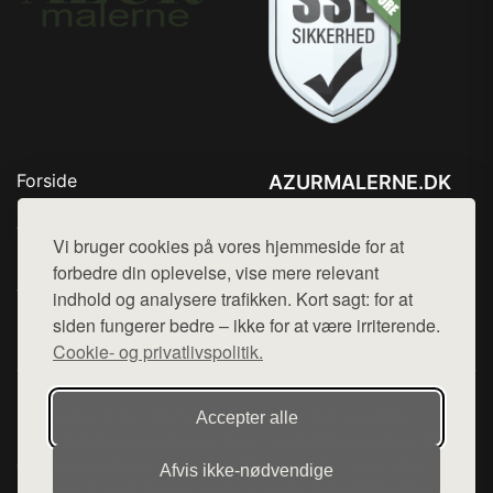
Forside
AZURMALERNE.DK
Produkter
Tlf. 78768672
Top Rabatter
Vi bruger cookies på vores hjemmeside for at
Mail:
hej@want.dk
Blog
forbedre din oplevelse, vise mere relevant
Jotun maling
indhold og analysere trafikken. Kort sagt: for at
Cookie- og privatlivspolitik
Kontakt
siden fungerer bedre – ikke for at være irriterende.
Cookie- og privatlivspolitik.
Denne side er en del af want.dk, der udgiver en række
Accepter alle
hjemmesider med præsentation af forskellige produkter fra
diverse webshops. Der sælges ikke varer fra denne side - vi
Afvis ikke‑nødvendige
henviser til de shops, som sælger varen. Vi har heller ikke