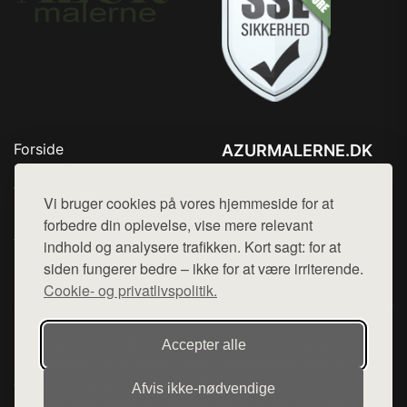
Forside
AZURMALERNE.DK
Produkter
Tlf. 78768672
Top Rabatter
Vi bruger cookies på vores hjemmeside for at
Mail:
hej@want.dk
Blog
forbedre din oplevelse, vise mere relevant
Jotun maling
indhold og analysere trafikken. Kort sagt: for at
Cookie- og privatlivspolitik
Kontakt
siden fungerer bedre – ikke for at være irriterende.
Cookie- og privatlivspolitik.
Denne side er en del af want.dk, der udgiver en række
Accepter alle
hjemmesider med præsentation af forskellige produkter fra
diverse webshops. Der sælges ikke varer fra denne side - vi
Afvis ikke‑nødvendige
henviser til de shops, som sælger varen. Vi har heller ikke