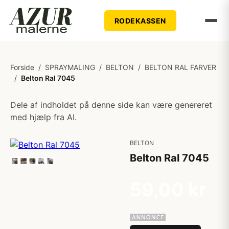
RODEKASSEN
Forside
/
SPRAYMALING
/
BELTON
/
BELTON RAL FARVER
/
Belton Ral 7045
Dele af indholdet på denne side kan være genereret
med hjælp fra AI.
BELTON
Belton Ral 7045
59,00 kr