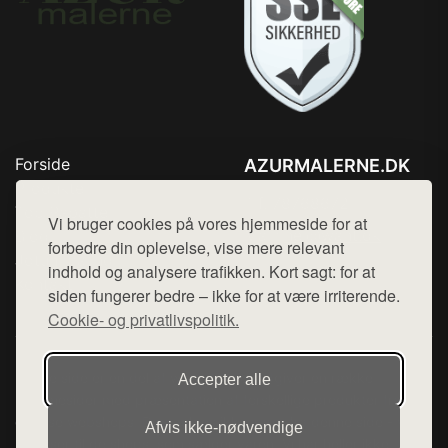
Forside
AZURMALERNE.DK
Produkter
Tlf. 78768672
Top Rabatter
Vi bruger cookies på vores hjemmeside for at
Mail:
hej@want.dk
Blog
forbedre din oplevelse, vise mere relevant
Jotun maling
indhold og analysere trafikken. Kort sagt: for at
Cookie- og privatlivspolitik
Kontakt
siden fungerer bedre – ikke for at være irriterende.
Cookie- og privatlivspolitik.
Denne side er en del af want.dk, der udgiver en række
Accepter alle
hjemmesider med præsentation af forskellige produkter fra
diverse webshops. Der sælges ikke varer fra denne side - vi
Afvis ikke‑nødvendige
henviser til de shops, som sælger varen. Vi har heller ikke