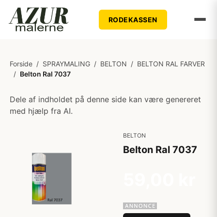
RODEKASSEN
Forside
/
SPRAYMALING
/
BELTON
/
BELTON RAL FARVER
/
Belton Ral 7037
Dele af indholdet på denne side kan være genereret
med hjælp fra AI.
BELTON
Belton Ral 7037
59,00 kr