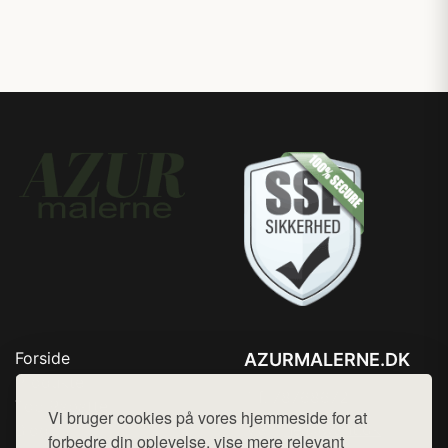
Forside
AZURMALERNE.DK
Produkter
Tlf. 78768672
Top Rabatter
Vi bruger cookies på vores hjemmeside for at
Mail:
hej@want.dk
Blog
forbedre din oplevelse, vise mere relevant