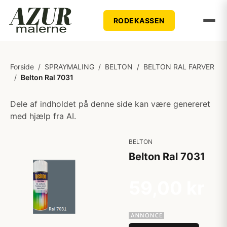
RODEKASSEN
Forside
/
SPRAYMALING
/
BELTON
/
BELTON RAL FARVER
/
Belton Ral 7031
Dele af indholdet på denne side kan være genereret
med hjælp fra AI.
BELTON
Belton Ral 7031
59,00 kr