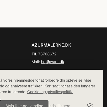
AZURMALERNE.DK
Tlf. 78768672
Mail:
hej@want.dk
Cookie- og privatlivspolitik
å vores hjemmeside for at forbedre din oplevelse, vise
ld og analysere trafikken. Kort sagt: for at siden fungerer
være irriterende.
Cookie- og privatlivspolitik.
r sælges ikke varer fra denne side - vi henviser til de shops,
Afvis ikke‑nødvendige
Indstillinger