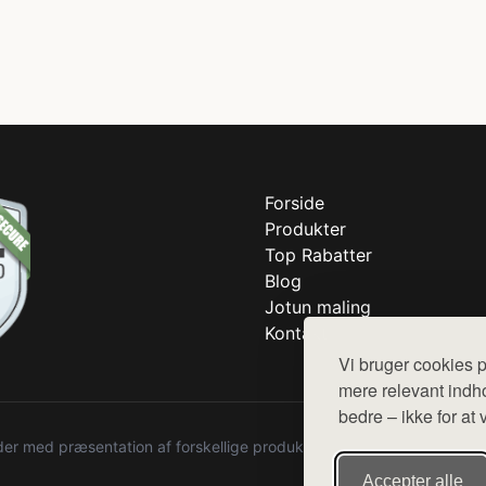
Forside
Produkter
Top Rabatter
Blog
Jotun maling
Kontakt
Vi bruger cookies p
mere relevant indho
bedre – ikke for at 
r med præsentation af forskellige produkter fra diverse webshops. De
Accepter alle