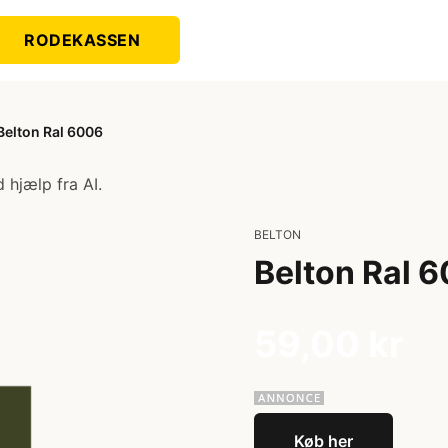
RODEKASSEN
Belton Ral 6006
 hjælp fra AI.
BELTON
Belton Ral 
59,00 kr
Køb her