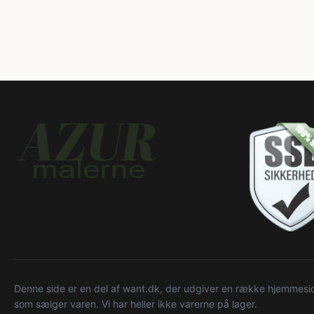
Denne side er en del af want.dk, der udgiver en række hjemmeside
som sælger varen. Vi har heller ikke varerne på lager.