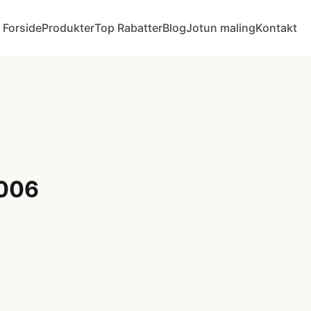
Forside
Produkter
Top Rabatter
Blog
Jotun maling
Kontakt
6006