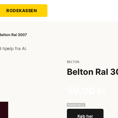
RODEKASSEN
Belton Ral 3007
 hjælp fra AI.
BELTON
Belton Ral 
59,00 kr
Køb her