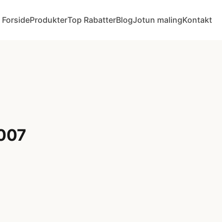
Forside
Produkter
Top Rabatter
Blog
Jotun maling
Kontakt
3007