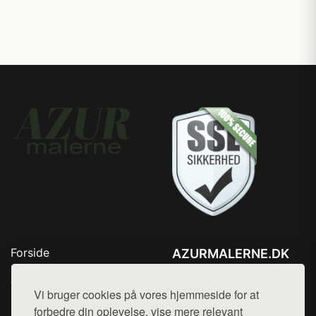
Forside
AZURMALERNE.DK
Produkter
Tlf. 78768672
Top Rabatter
Vi bruger cookies på vores hjemmeside for at
Mail:
hej@want.dk
Blog
forbedre din oplevelse, vise mere relevant