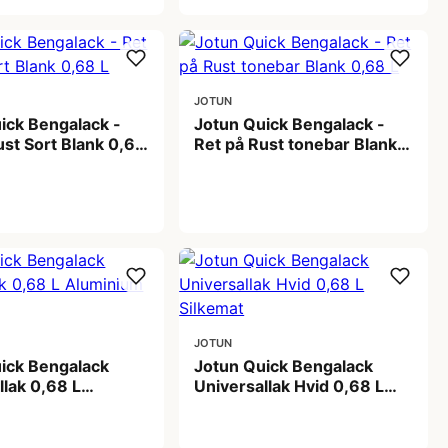
JOTUN
ick Bengalack -
Jotun Quick Bengalack -
ust Sort Blank 0,68
Ret på Rust tonebar Blank
0,68 L
 kr
199,00 kr
JOTUN
ick Bengalack
Jotun Quick Bengalack
llak 0,68 L
Universallak Hvid 0,68 L
m Silkemat
Silkemat
 kr
189,00 kr