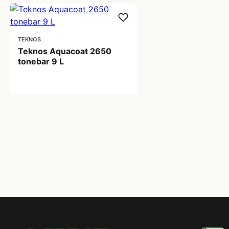
TEKNOS
Teknos Aquacoat 2650
tonebar 9 L
1.499,00 kr