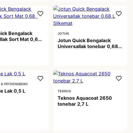
ick Bengalack
JOTUN
llak Sort Mat 0,68
Jotun Quick Bengalack
Universallak tonebar 0,68 L
 kr
Silkemat
189,00 kr
 & FRYDENSBERG
le Lak 0,5 L
TEKNOS
Teknos Aquacoat 2650
tonebar 2,7 L
 kr
540,00 kr