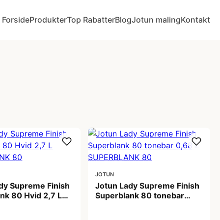
Forside
Produkter
Top Rabatter
Blog
Jotun maling
Kontakt
JOTUN
dy Supreme Finish
Jotun Lady Supreme Finish
nk 80 Hvid 2,7 L
Superblank 80 tonebar
LANK 80
0,68 L SUPERBLANK 80
 kr
369,00 kr