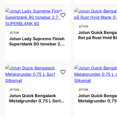
JOTUN
Jotun Quick Benga
JOTUN
Ret på Rust Hvid B
Jotun Lady Supreme Finish
L
Superblank 80 tonebar 2,7
199,00 kr
L SUPERBLANK 80
929,00 kr
JOTUN
JOTUN
Jotun Quick Bengalack
Jotun Quick Benga
Metalgrunder 0,75 L Sort
Metalgrunder 0,75
Silkemat
Silkemat
199,00 kr
199,00 kr