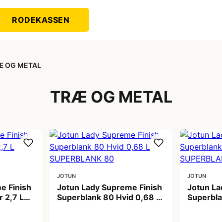
RODEKASSEN
Æ OG METAL
TRÆ OG METAL
JOTUN
JOTUN
e Finish
Jotun Lady Supreme Finish
Jotun La
r 2,7 L
Superblank 80 Hvid 0,68 L
Superbla
SUPERBLANK 80
SUPERB
369,00 kr
929,00