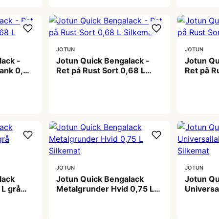
JOTUN
JOTUN
lack -
Jotun Quick Bengalack -
Jotun Qu
lank 0,68
Ret på Rust Sort 0,68 L
Ret på R
Silkemat
L
199,00 kr
199,00
JOTUN
JOTUN
lack
Jotun Quick Bengalack
Jotun Qu
 L grå
Metalgrunder Hvid 0,75 L
Universa
Silkemat
Aluminiu
199,00 kr
189,00