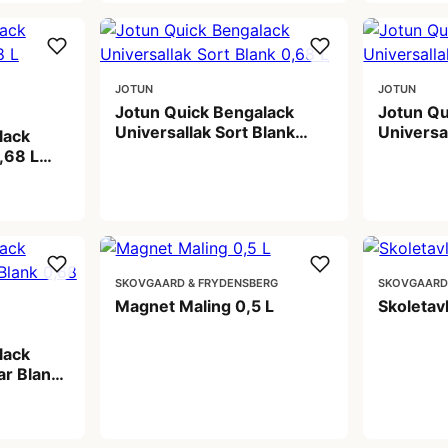
JOTUN
JOTUN
Jotun Quick Bengalack
Jotun Qu
Universallak Sort Blank
Universa
lack
0,68 L
L
,68 L
189,00 kr
189,00
SKOVGAARD & FRYDENSBERG
SKOVGAARD
Magnet Maling 0,5 L
Skoletav
lack
259,00 kr
189,00
ar Blank