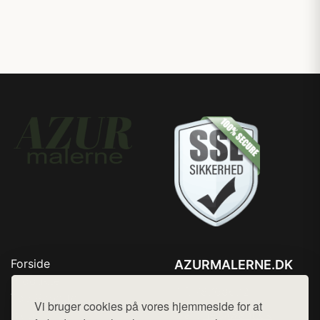
Forside
AZURMALERNE.DK
Produkter
Tlf. 78768672
Top Rabatter
Vi bruger cookies på vores hjemmeside for at
Mail:
hej@want.dk
Blog