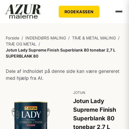
RODEKASSEN
Forside
/
INDENDØRS MALING
/
TRÆ & METAL MALING
/
TRÆ OG METAL
/
Jotun Lady Supreme Finish Superblank 80 tonebar 2,7 L
SUPERBLANK 80
Dele af indholdet på denne side kan være genereret
med hjælp fra AI.
JOTUN
Jotun Lady
Supreme Finish
Superblank 80
tonebar 2,7 L