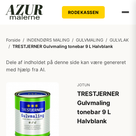
RODEKASSEN
Forside
/
INDENDØRS MALING
/
GULVMALING
/
GULVLAK
/
TRESTJERNER Gulvmaling tonebar 9 L Halvblank
Dele af indholdet på denne side kan være genereret
med hjælp fra AI.
JOTUN
TRESTJERNER
Gulvmaling
tonebar 9 L
Halvblank