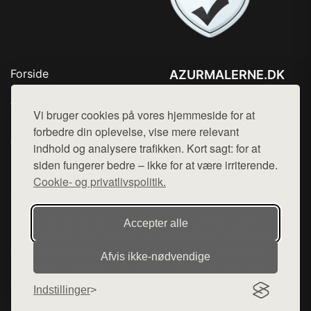
Forside
AZURMALERNE.DK
Produkter
Tlf. 78768672
Top Rabatter
Vi bruger cookies på vores hjemmeside for at
Mail:
hej@want.dk
Blog
forbedre din oplevelse, vise mere relevant
Jotun maling
indhold og analysere trafikken. Kort sagt: for at
Cookie- og privatlivspolitik
Kontakt
siden fungerer bedre – ikke for at være irriterende.
Cookie- og privatlivspolitik.
Denne side er en del af want.dk, der udgiver en række
Accepter alle
hjemmesider med præsentation af forskellige produkter fra
diverse webshops. Der sælges ikke varer fra denne side - vi
Afvis ikke‑nødvendige
henviser til de shops, som sælger varen. Vi har heller ikke
varerne på lager.
Indstillinger