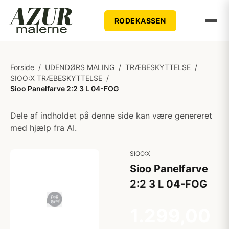
RODEKASSEN
Forside
/
UDENDØRS MALING
/
TRÆBESKYTTELSE
/
SIOO:X TRÆBESKYTTELSE
/
Sioo Panelfarve 2:2 3 L 04-FOG
Dele af indholdet på denne side kan være genereret
med hjælp fra AI.
SIOO:X
Sioo Panelfarve
2:2 3 L 04-FOG
1.299,00