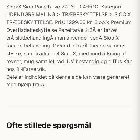
Sioo:X Sioo Panelfarve 2:2 3 L 04-FOG. Kategori:
UDENDØRS MALING > TRÆBESKYTTELSE > SIOO:X
TRÆBESKYTTELSE. Pris: 1299.00 kr. Sioo:X Premium
Overfladebeskyttelse Panelfarve 2:2Â er farvet
erÂ slutbehandlingÂ man anvender vedÂ Sioo:X
facade behandling. Giver din træÂ facade samme
styrke, som traditionel Sioo:X, med modvirkning af
revner, mug samt let råd. UV bestandig og diffus Køb
hos BNFarver.dk.
Dele af indholdet på denne side kan være genereret
med hjælp fra AI.
Ofte stillede spørgsmål