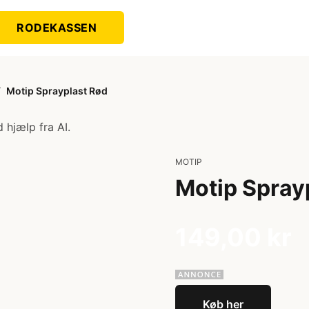
RODEKASSEN
/
Motip Sprayplast Rød
 hjælp fra AI.
MOTIP
Motip Spray
149,00 kr
Køb her