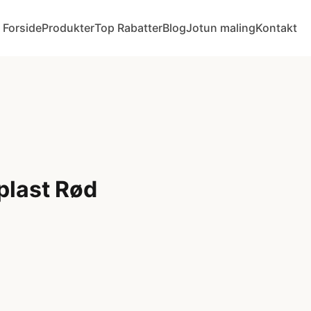
Forside
Produkter
Top Rabatter
Blog
Jotun maling
Kontakt
plast Rød