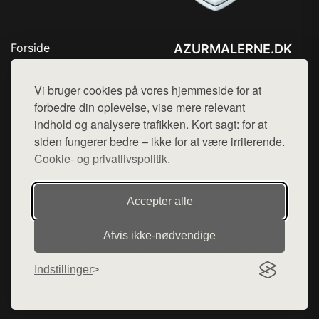
Forside
AZURMALERNE.DK
Produkter
Tlf. 78768672
Top Rabatter
Vi bruger cookies på vores hjemmeside for at
Mail:
hej@want.dk
Blog
forbedre din oplevelse, vise mere relevant
Jotun maling
indhold og analysere trafikken. Kort sagt: for at
Cookie- og privatlivspolitik
Kontakt
siden fungerer bedre – ikke for at være irriterende.
Cookie- og privatlivspolitik.
Denne side er en del af want.dk, der udgiver en række
Accepter alle
hjemmesider med præsentation af forskellige produkter fra
diverse webshops. Der sælges ikke varer fra denne side - vi
Afvis ikke‑nødvendige
henviser til de shops, som sælger varen. Vi har heller ikke
varerne på lager.
Indstillinger
© 2026 azurmalerne.dk. Alle rettigheder forbeholdes.