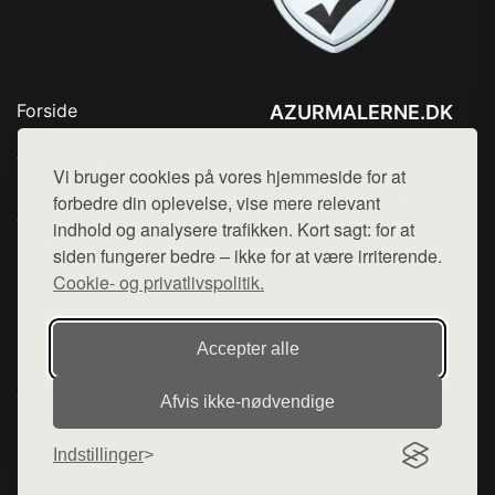
Forside
AZURMALERNE.DK
Produkter
Tlf. 78768672
Top Rabatter
Vi bruger cookies på vores hjemmeside for at
Mail:
hej@want.dk
Blog
forbedre din oplevelse, vise mere relevant
Jotun maling
indhold og analysere trafikken. Kort sagt: for at
Cookie- og privatlivspolitik
Kontakt
siden fungerer bedre – ikke for at være irriterende.
Cookie- og privatlivspolitik.
Denne side er en del af want.dk, der udgiver en række
Accepter alle
hjemmesider med præsentation af forskellige produkter fra
diverse webshops. Der sælges ikke varer fra denne side - vi
Afvis ikke‑nødvendige
henviser til de shops, som sælger varen. Vi har heller ikke
varerne på lager.
Indstillinger
© 2026 azurmalerne.dk. Alle rettigheder forbeholdes.