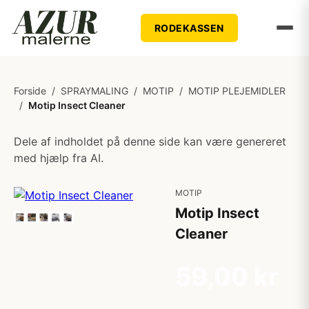
RODEKASSEN
Forside
/
SPRAYMALING
/
MOTIP
/
MOTIP PLEJEMIDLER
/
Motip Insect Cleaner
Dele af indholdet på denne side kan være genereret
med hjælp fra AI.
MOTIP
Motip Insect
Cleaner
59,00 kr