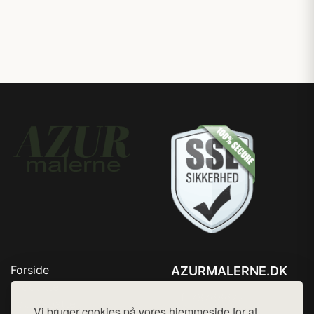
Forside
AZURMALERNE.DK
Produkter
Tlf. 78768672
Top Rabatter
Vi bruger cookies på vores hjemmeside for at