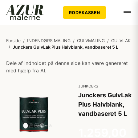
RODEKASSEN
Forside
/
INDENDØRS MALING
/
GULVMALING
/
GULVLAK
/
Junckers GulvLak Plus Halvblank, vandbaseret 5 L
Dele af indholdet på denne side kan være genereret
med hjælp fra AI.
JUNKCERS
Junckers GulvLak
Plus Halvblank,
vandbaseret 5 L
1.259,00