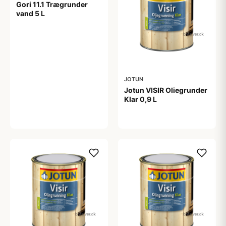
Gori 11.1 Trægrunder
vand 5 L
399,00 kr
JOTUN
Jotun VISIR Oliegrunder
Klar 0,9 L
229,00 kr