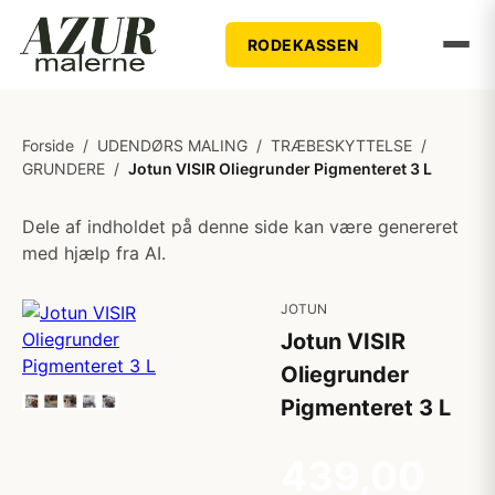
RODEKASSEN
Forside
/
UDENDØRS MALING
/
TRÆBESKYTTELSE
/
GRUNDERE
/
Jotun VISIR Oliegrunder Pigmenteret 3 L
Dele af indholdet på denne side kan være genereret
med hjælp fra AI.
JOTUN
Jotun VISIR
Oliegrunder
Pigmenteret 3 L
439,00