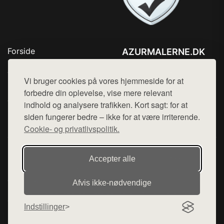
Forside
AZURMALERNE.DK
Produkter
Tlf. 78768672
Top Rabatter
Vi bruger cookies på vores hjemmeside for at
Mail:
hej@want.dk
Blog
forbedre din oplevelse, vise mere relevant
Jotun maling
indhold og analysere trafikken. Kort sagt: for at
Cookie- og privatlivspolitik
Kontakt
siden fungerer bedre – ikke for at være irriterende.
Cookie- og privatlivspolitik.
Denne side er en del af want.dk, der udgiver en række
Accepter alle
hjemmesider med præsentation af forskellige produkter fra
diverse webshops. Der sælges ikke varer fra denne side - vi
Afvis ikke‑nødvendige
henviser til de shops, som sælger varen. Vi har heller ikke
varerne på lager.
Indstillinger
© 2026 azurmalerne.dk. Alle rettigheder forbeholdes.