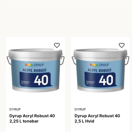
DYRUP
DYRUP
Dyrup Acryl Robust 40
Dyrup Acryl Robust 40
2,25 L tonebar
2,5 L Hvid
459,00 kr
444,00 kr