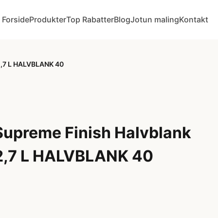
Forside
Produkter
Top Rabatter
Blog
Jotun maling
Kontakt
2,7 L HALVBLANK 40
Supreme Finish Halvblank
2,7 L HALVBLANK 40