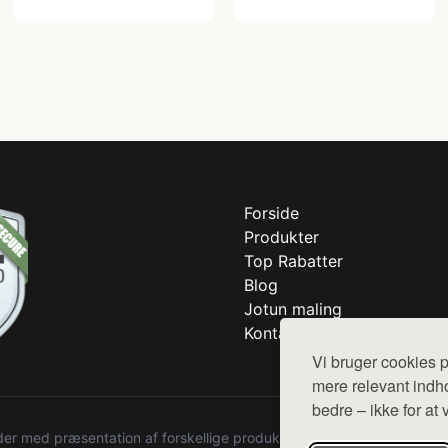
Forside
Produkter
Top Rabatter
Blog
Jotun maling
Kontakt
Vi bruger cookies p
mere relevant indho
bedre – ikke for at 
r med præsentation af forskellige produkter fra diverse webshops. De