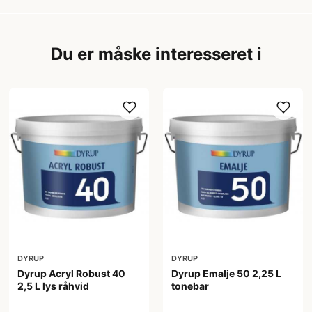
Du er måske interesseret i
DYRUP
DYRUP
Dyrup Acryl Robust 40
Dyrup Emalje 50 2,25 L
2,5 L lys råhvid
tonebar
444,00 kr
419,00 kr