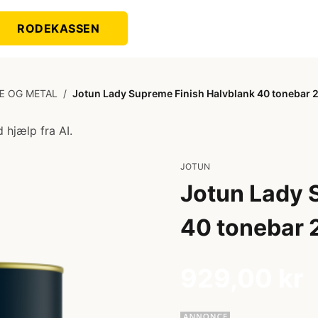
RODEKASSEN
Æ OG METAL
/
Jotun Lady Supreme Finish Halvblank 40 tonebar 
 hjælp fra AI.
JOTUN
Jotun Lady 
40 tonebar 
929,00 kr