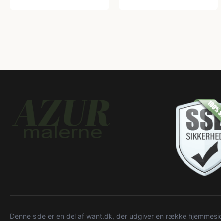
Denne side er en del af want.dk, der udgiver en række hjemmeside