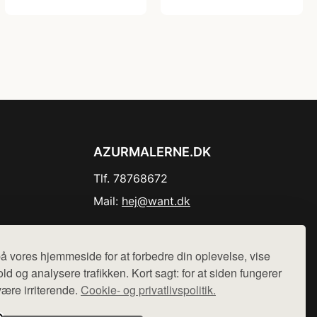
AZURMALERNE.DK
Tlf. 78768672
Mail:
hej@want.dk
Cookie- og privatlivspolitik
å vores hjemmeside for at forbedre din oplevelse, vise
ld og analysere trafikken. Kort sagt: for at siden fungerer
være irriterende.
Cookie- og privatlivspolitik.
r sælges ikke varer fra denne side - vi henviser til de shops,