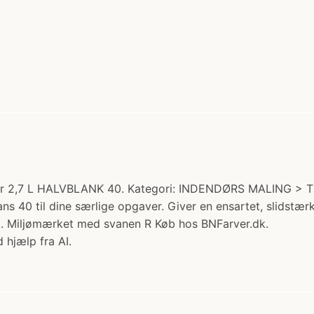
bar 2,7 L HALVBLANK 40. Kategori: INDENDØRS MALING >
ns 40 til dine særlige opgaver. Giver en ensartet, slidstæ
at. Miljømærket med svanen R Køb hos BNFarver.dk.
 hjælp fra AI.