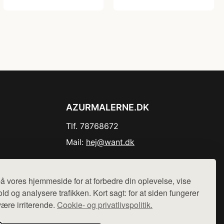
AZURMALERNE.DK
Tlf. 78768672
Mail:
hej@want.dk
Cookie- og privatlivspolitik
å vores hjemmeside for at forbedre din oplevelse, vise
ld og analysere trafikken. Kort sagt: for at siden fungerer
være irriterende.
Cookie- og privatlivspolitik.
r sælges ikke varer fra denne side - vi henviser til de shops,