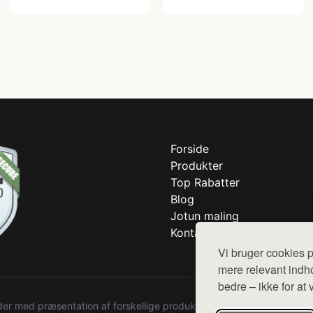
Forside
Produkter
Top Rabatter
Blog
Jotun maling
Kontakt
Vi bruger cookies p
mere relevant indho
bedre – ikke for at 
r med præsentation af forskellige produkter fra diverse webshops. De