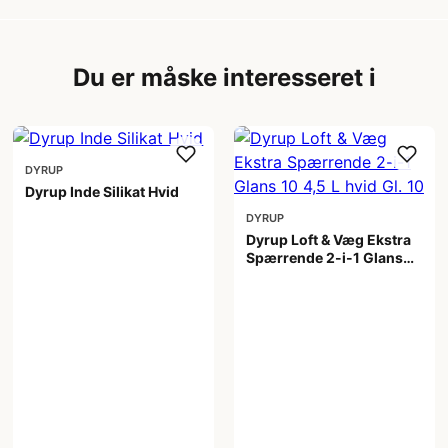
Du er måske interesseret i
DYRUP
Dyrup Inde Silikat Hvid
DYRUP
1.399,00 kr
Dyrup Loft & Væg Ekstra
Spærrende 2-i-1 Glans
10 4,5 L hvid Gl. 10
799,00 kr