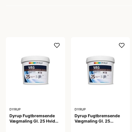
DYRUP
DYRUP
Dyrup Fugtbremsende
Dyrup Fugtbremsende
Vægmaling Gl. 25 Hvid
Vægmaling Gl. 25
4,5 L
tonebar 4,5 L
649,00 kr
649,00 kr