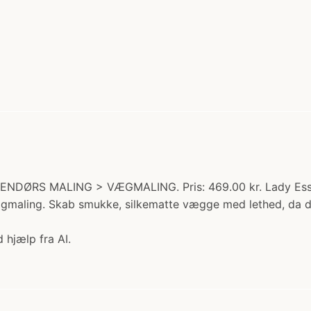
DENDØRS MALING > VÆGMALING. Pris: 469.00 kr. Lady Essen
maling. Skab smukke, silkematte vægge med lethed, da denne 
 hjælp fra AI.