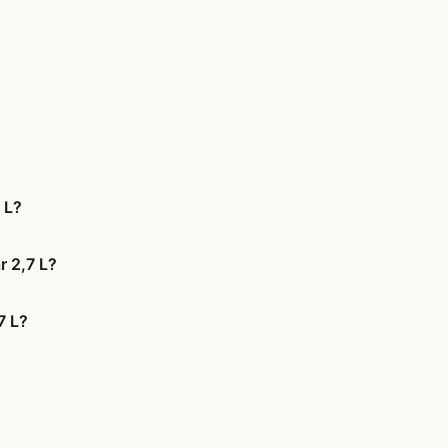
 L?
r 2,7 L?
7 L?