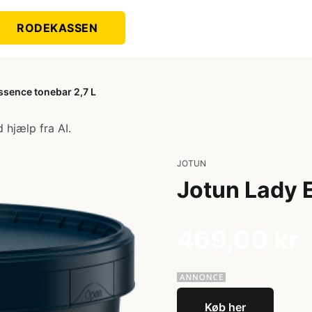
RODEKASSEN
ssence tonebar 2,7 L
 hjælp fra AI.
JOTUN
Jotun Lady 
469,00 kr
Køb her