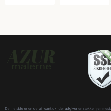
Denne side er en del af want.dk, der udgiver en række hjemmeside