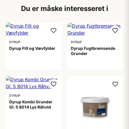
Du er måske interesseret i
DYRUP
DYRUP
Dyrup Filt og Vævfylder
Dyrup Fugtbremsende
Grunder
612,00 kr
239,00 kr
DYRUP
Dyrup Kombi Grunder
Gl. 5 8014 Lys Råhvid
679,00 kr