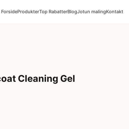
Forside
Produkter
Top Rabatter
Blog
Jotun maling
Kontakt
oat Cleaning Gel