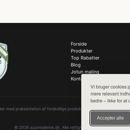
Forside
Produkter
Top Rabatter
Blog
Jotun maling
Kontakt
Vi bruger cookies p
mere relevant indho
bedre – ikke for at 
r med præsentation af forskellige produkter fra diverse webshops. De
Accepter alle
© 2026 azurmalerne.dk. Alle rettigheder forbeholdes.