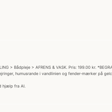
ING > Bådpleje > AFRENS & VASK. Pris: 199.00 kr. *BEGRÆ
ejringer, humusrande i vandlinien og fender-mærker på gelco
 hjælp fra AI.