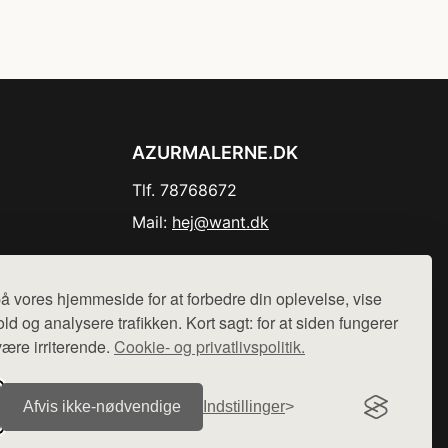
AZURMALERNE.DK
Tlf. 78768672
Mail:
hej@want.dk
Cookie- og privatlivspolitik
å vores hjemmeside for at forbedre din oplevelse, vise
ld og analysere trafikken. Kort sagt: for at siden fungerer
være irriterende.
Cookie- og privatlivspolitik.
r sælges ikke varer fra denne side - vi henviser til de shops,
Afvis ikke‑nødvendige
Indstillinger