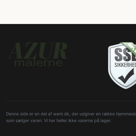
Denne side er en del af want.dk, der udgiver en række hjemmeside
som sælger varen. Vi har heller ikke varerne på lager.