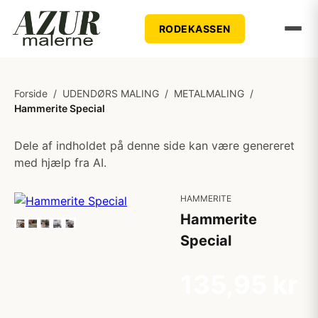
RODEKASSEN
Forside
/
UDENDØRS MALING
/
METALMALING
/
Hammerite Special
Dele af indholdet på denne side kan være genereret
med hjælp fra AI.
HAMMERITE
Hammerite
Special
135,95 kr