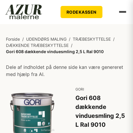
RODEKASSEN
Forside
/
UDENDØRS MALING
/
TRÆBESKYTTELSE
/
DÆKKENDE TRÆBESKYTTELSE
/
Gori 608 dækkende vinduesmling 2,5 L Ral 9010
Dele af indholdet på denne side kan være genereret
med hjælp fra AI.
GORI
Gori 608
dækkende
vinduesmling 2,5
L Ral 9010